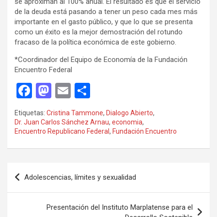
se aproximan al 100% anual. El resultado es que el servicio
de la deuda está pasando a tener un peso cada mes más
importante en el gasto público, y que lo que se presenta
como un éxito es la mejor demostración del rotundo
fracaso de la política económica de este gobierno.
*Coordinador del Equipo de Economía de la Fundación
Encuentro Federal
F
M
E
C
a
a
m
o
Etiquetas:
Cristina Tammone
,
Dialogo Abierto
,
ce
st
ail
m
Dr. Juan Carlos Sánchez Arnau
,
economia
,
Encuentro Republicano Federal
,
Fundación Encuentro
b
o
p
o
d
ar
o
o
tir
Navegación
Adolescencias, límites y sexualidad
k
n
de
entradas
Presentación del Instituto Marplatense para el