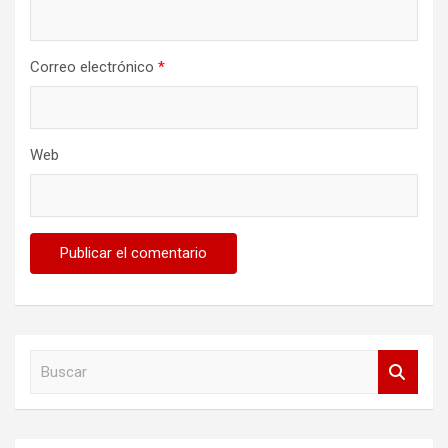
Correo electrónico
*
Web
B
u
s
c
a