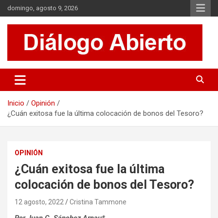
Saltar
domingo, agosto 9, 2026
al
contenido
Es un sitio de interés general que invita a la reflexión y al análisis.
Diálogo Abierto
Se tratan diversos temas de actualidad buscando hacer un
aporte a la sociedad, brindando información relevante de lo que
acontece diariamente.
Inicio
Opinión
¿Cuán exitosa fue la última colocación de bonos del Tesoro?
OPINIÓN
¿Cuán exitosa fue la última
colocación de bonos del Tesoro?
12 agosto, 2022
Cristina Tammone