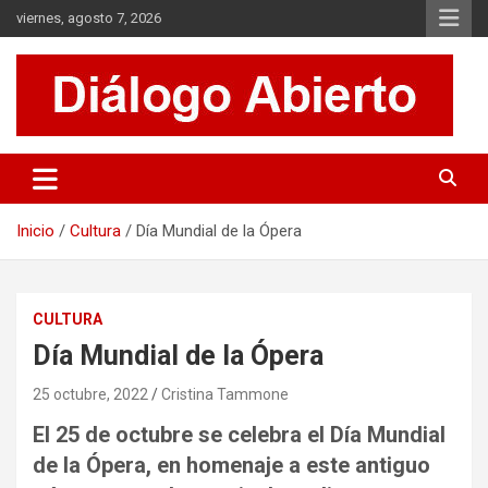
Saltar
viernes, agosto 7, 2026
al
contenido
Es un sitio de interés general que invita a la reflexión y al análisis.
Diálogo Abierto
Se tratan diversos temas de actualidad buscando hacer un
aporte a la sociedad, brindando información relevante de lo que
acontece diariamente.
Inicio
Cultura
Día Mundial de la Ópera
CULTURA
Día Mundial de la Ópera
25 octubre, 2022
Cristina Tammone
El 25 de octubre se celebra el Día Mundial
de la Ópera, en homenaje a este antiguo