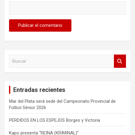
B
u
s
c
a
Entradas recientes
r
Mar del Plata será sede del Campeonato Provincial de
Fútbol Sénior 2026
PERDIDOS EN LOS ESPEJOS Borges y Victoria
Kapo presenta “REINA (KRIMINAL)”