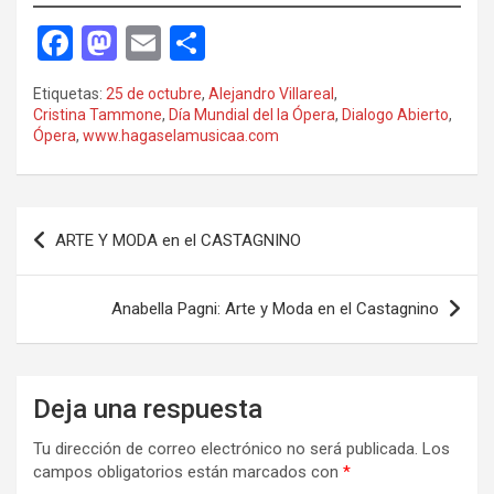
F
M
E
C
a
a
m
o
Etiquetas:
25 de octubre
,
Alejandro Villareal
,
ce
st
ail
m
Cristina Tammone
,
Día Mundial del la Ópera
,
Dialogo Abierto
,
Ópera
,
www.hagaselamusicaa.com
b
o
p
o
d
ar
o
o
tir
Navegación
ARTE Y MODA en el CASTAGNINO
k
n
de
entradas
Anabella Pagni: Arte y Moda en el Castagnino
Deja una respuesta
Tu dirección de correo electrónico no será publicada.
Los
campos obligatorios están marcados con
*