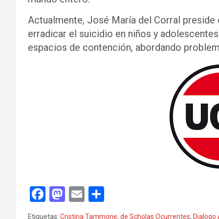
Actualmente, José María del Corral preside
erradicar el suicidio en niños y adolescente
espacios de contención, abordando problemá
F
M
E
C
a
a
m
o
Etiquetas:
Cristina Tammone
,
de Scholas Ocurrentes
,
Dialogo 