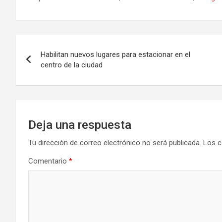
ce
st
ail
m
b
o
p
o
d
ar
Navegación
o
o
tir
Habilitan nuevos lugares para estacionar en el
de
centro de la ciudad
k
n
entradas
Deja una respuesta
Tu dirección de correo electrónico no será publicada.
Los c
Comentario
*