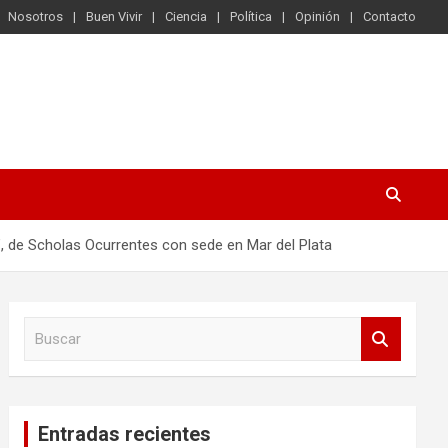
Nosotros
Buen Vivir
Ciencia
Política
Opinión
Contacto
a”, de Scholas Ocurrentes con sede en Mar del Plata
B
u
s
c
a
Entradas recientes
r