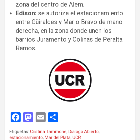
zona del centro de Alem.
Edison:
se autoriza el estacionamiento
entre Güiraldes y Mario Bravo de mano
derecha, en la zona donde unen los
barrios Juramento y Colinas de Peralta
Ramos.
F
M
E
C
a
a
m
o
Etiquetas:
Cristina Tammone
,
Dialogo Abierto
,
ce
st
ail
m
estacionamiento
,
Mar del Plata
,
UCR