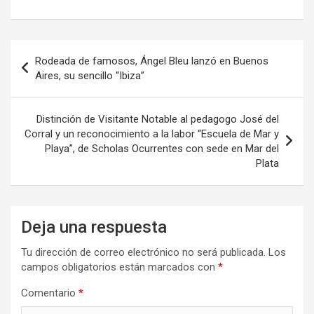
b
o
p
o
d
ar
Navegación
o
o
tir
Rodeada de famosos, Ángel Bleu lanzó en Buenos
de
Aires, su sencillo “Ibiza”
k
n
entradas
Distinción de Visitante Notable al pedagogo José del
Corral y un reconocimiento a la labor “Escuela de Mar y
Playa”, de Scholas Ocurrentes con sede en Mar del
Plata
Deja una respuesta
Tu dirección de correo electrónico no será publicada.
Los
campos obligatorios están marcados con
*
Comentario
*