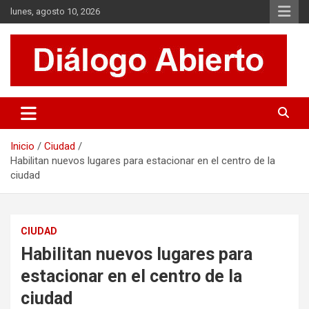
Saltar
lunes, agosto 10, 2026
al
contenido
Es un sitio de interés general que invita a la reflexión y al análisis.
Diálogo Abierto
Se tratan diversos temas de actualidad buscando hacer un
aporte a la sociedad, brindando información relevante de lo que
acontece diariamente.
Inicio
Ciudad
Habilitan nuevos lugares para estacionar en el centro de la
ciudad
CIUDAD
Habilitan nuevos lugares para
estacionar en el centro de la
ciudad