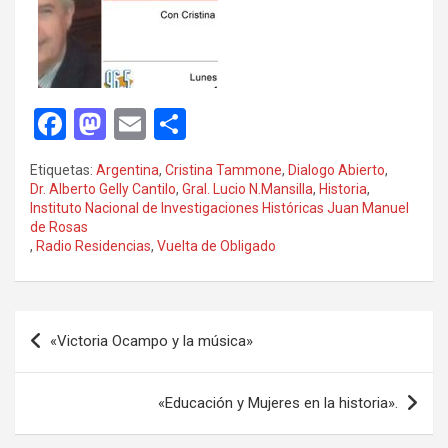
F
M
E
C
a
a
m
o
Etiquetas:
Argentina
,
Cristina Tammone
,
Dialogo Abierto
,
ce
st
ail
m
Dr. Alberto Gelly Cantilo
,
Gral. Lucio N.Mansilla
,
Historia
,
Instituto Nacional de Investigaciones Históricas Juan Manuel
b
o
p
de Rosas
o
d
ar
,
Radio Residencias
,
Vuelta de Obligado
o
o
tir
k
n
Navegación
«Victoria Ocampo y la música»
de
entradas
«Educación y Mujeres en la historia».