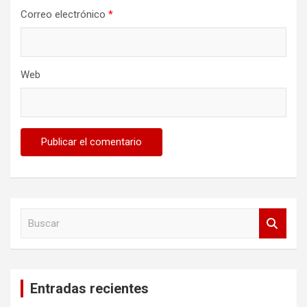
Correo electrónico
*
Web
B
u
s
c
a
Entradas recientes
r