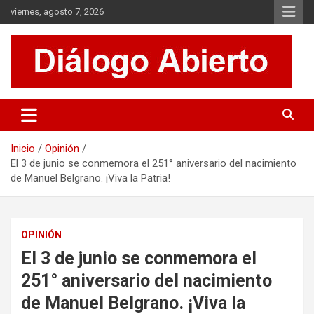
Saltar
viernes, agosto 7, 2026
al
contenido
Es un sitio de interés general que invita a la reflexión y al análisis.
Diálogo Abierto
Se tratan diversos temas de actualidad buscando hacer un
aporte a la sociedad, brindando información relevante de lo que
acontece diariamente.
Inicio
Opinión
El 3 de junio se conmemora el 251° aniversario del nacimiento
de Manuel Belgrano. ¡Viva la Patria!
OPINIÓN
El 3 de junio se conmemora el
251° aniversario del nacimiento
de Manuel Belgrano. ¡Viva la