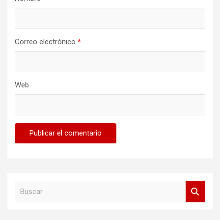
Correo electrónico
*
Web
B
u
s
c