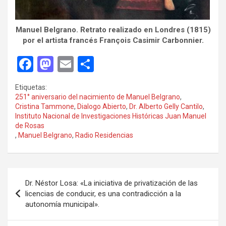
Manuel Belgrano. Retrato realizado en Londres (1815)
por el artista francés François Casimir Carbonnier.
F
M
E
C
a
a
m
o
Etiquetas:
ce
st
ail
m
251° aniversario del nacimiento de Manuel Belgrano
,
Cristina Tammone
,
Dialogo Abierto
,
Dr. Alberto Gelly Cantilo
,
b
o
p
Instituto Nacional de Investigaciones Históricas Juan Manuel
o
d
ar
de Rosas
,
Manuel Belgrano
,
Radio Residencias
o
o
tir
k
n
Navegación
Dr. Néstor Losa: «La iniciativa de privatización de las
de
licencias de conducir, es una contradicción a la
autonomía municipal».
entradas