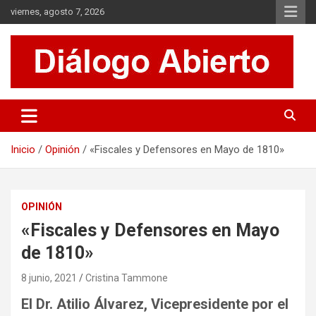
Saltar
viernes, agosto 7, 2026
al
contenido
Es un sitio de interés general que invita a la reflexión y al análisis.
Diálogo Abierto
Se tratan diversos temas de actualidad buscando hacer un
aporte a la sociedad, brindando información relevante de lo que
acontece diariamente.
Inicio
Opinión
«Fiscales y Defensores en Mayo de 1810»
OPINIÓN
«Fiscales y Defensores en Mayo
de 1810»
8 junio, 2021
Cristina Tammone
El Dr. Atilio Álvarez, Vicepresidente por el