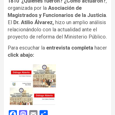
1810”¿Quiénes fueron? ¿Cómo actuaron?
,
organizada por la
Asociación de
Magistrados y Funcionarios de la Justicia
.
El
Dr. Atilio Álvarez,
hizo un amplio análisis
relacionándolo con la actualidad ante el
proyecto de reforma del Ministerio Público.
Para escuchar la
entrevista completa
hacer
click abajo:
F
M
E
C