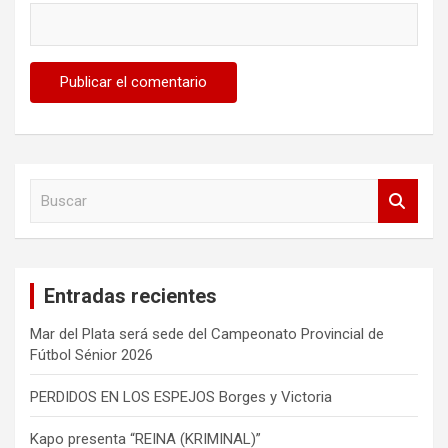
B
u
s
c
a
Entradas recientes
r
Mar del Plata será sede del Campeonato Provincial de
Fútbol Sénior 2026
PERDIDOS EN LOS ESPEJOS Borges y Victoria
Kapo presenta “REINA (KRIMINAL)”