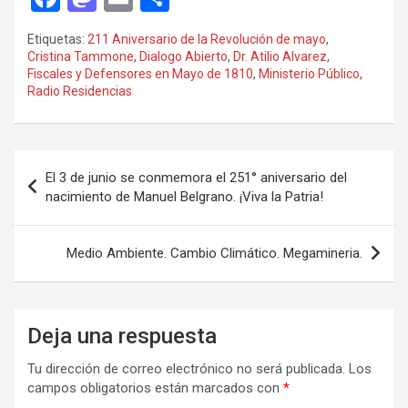
a
a
m
o
Etiquetas:
211 Aniversario de la Revolución de mayo
,
ce
st
ail
m
Cristina Tammone
,
Dialogo Abierto
,
Dr. Atilio Alvarez
,
Fiscales y Defensores en Mayo de 1810
,
Ministerio Público
,
b
o
p
Radio Residencias
o
d
ar
o
o
tir
Navegación
k
n
El 3 de junio se conmemora el 251° aniversario del
de
nacimiento de Manuel Belgrano. ¡Viva la Patria!
entradas
Medio Ambiente. Cambio Climático. Megamineria.
Deja una respuesta
Tu dirección de correo electrónico no será publicada.
Los
campos obligatorios están marcados con
*