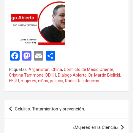
F
M
E
C
a
a
m
o
Etiquetas:
Afganistán
,
China
,
Conflicto de Medio Oriente
,
ce
st
ail
m
Cristina Tammone
,
DDHH
,
Dialogo Abierto
,
Dr. Martin Bielicki
,
EEUU
,
mujeres
,
niñas
,
politica
,
Radio Residencias
b
o
p
o
d
ar
o
o
tir
Navegación
Celulitis. Tratamientos y prevención.
k
n
de
entradas
«Mujeres en la Ciencia»