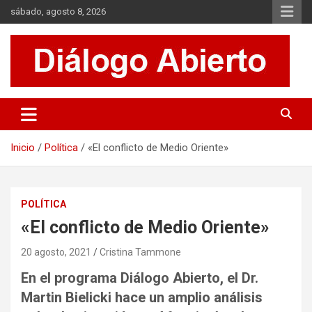
Saltar
sábado, agosto 8, 2026
al
contenido
Es un sitio de interés general que invita a la reflexión y al análisis.
Diálogo Abierto
Se tratan diversos temas de actualidad buscando hacer un
aporte a la sociedad, brindando información relevante de lo que
acontece diariamente.
Inicio
Política
«El conflicto de Medio Oriente»
POLÍTICA
«El conflicto de Medio Oriente»
20 agosto, 2021
Cristina Tammone
En el programa Diálogo Abierto, el Dr.
Martin Bielicki hace un amplio análisis