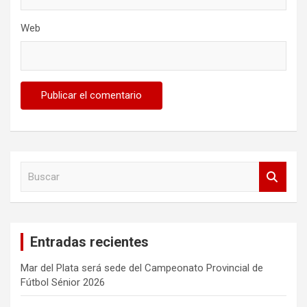
Web
B
u
s
c
a
Entradas recientes
r
Mar del Plata será sede del Campeonato Provincial de
Fútbol Sénior 2026