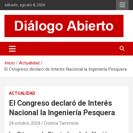
Saltar
sábado, agosto 8, 2026
al
contenido
Es un sitio de interés general que invita a la reflexión y al análisis.
Diálogo Abierto
Se tratan diversos temas de actualidad buscando hacer un
aporte a la sociedad, brindando información relevante de lo que
acontece diariamente.
Inicio
Actualidad
El Congreso declaró de Interés Nacional la Ingeniería Pesquera
ACTUALIDAD
El Congreso declaró de Interés
Nacional la Ingeniería Pesquera
24 octubre, 2024
Cristina Tammone