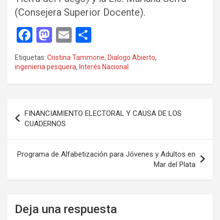
(Consejera Superior Docente).
F
M
E
C
a
a
m
o
Etiquetas:
Cristina Tammone
,
Dialogo Abierto
,
ce
st
ail
m
ingenieria pesquera
,
Interés Nacional
b
o
p
o
d
ar
Navegación
o
o
tir
FINANCIAMIENTO ELECTORAL Y CAUSA DE LOS
de
CUADERNOS
k
n
entradas
Programa de Alfabetización para Jóvenes y Adultos en
Mar del Plata
Deja una respuesta