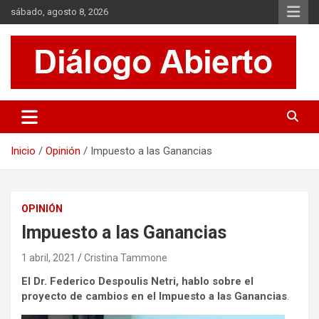
Saltar
sábado, agosto 8, 2026
al
contenido
Es un sitio de interés general que invita a la reflexión y al análisis.
Diálogo Abierto
Se tratan diversos temas de actualidad buscando hacer un
aporte a la sociedad, brindando información relevante de lo que
acontece diariamente.
Inicio
Opinión
Impuesto a las Ganancias
OPINIÓN
Impuesto a las Ganancias
1 abril, 2021
Cristina Tammone
El Dr. Federico Despoulis Netri, hablo sobre el
proyecto de cambios en el Impuesto a las Ganancias
.