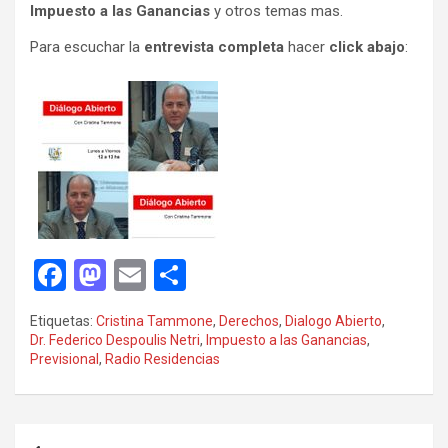
Impuesto a las Ganancias
y otros temas mas.
Para escuchar la
entrevista completa
hacer
click abajo
:
F
M
E
C
a
a
m
o
Etiquetas:
Cristina Tammone
,
Derechos
,
Dialogo Abierto
,
ce
st
ail
m
Dr. Federico Despoulis Netri
,
Impuesto a las Ganancias
,
Previsional
,
Radio Residencias
b
o
p
o
d
ar
o
o
tir
Navegación