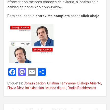
afrontar con mejores chances de evitarla, al optimizar la
calidad de contenido consumido».
Para escuchar la
entrevista completa
hacer
click abajo
:
F
M
E
C
a
a
m
o
Etiquetas:
Comunicacion
,
Cristina Tammone
,
Dialogo Abierto
,
ce
st
ail
m
Flavio Diez
,
Infoxicación
,
Mundo digital
,
Radio Residencias
b
o
p
o
d
ar
Navegación