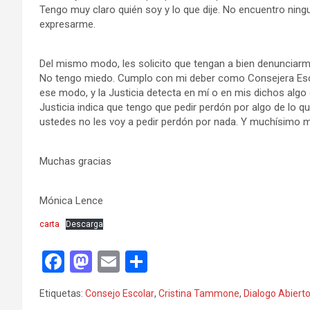
Tengo muy claro quién soy y lo que dije. No encuentro ning
expresarme.
Del mismo modo, les solicito que tengan a bien denunciarme
No tengo miedo. Cumplo con mi deber como Consejera Escol
ese modo, y la Justicia detecta en mí o en mis dichos algo qu
Justicia indica que tengo que pedir perdón por algo de lo qu
ustedes no les voy a pedir perdón por nada. Y muchísimo m
Muchas gracias
Mónica Lence
carta
Descarga
F
M
E
C
a
a
m
o
Etiquetas:
Consejo Escolar
,
Cristina Tammone
,
Dialogo Abiert
ce
st
ail
m