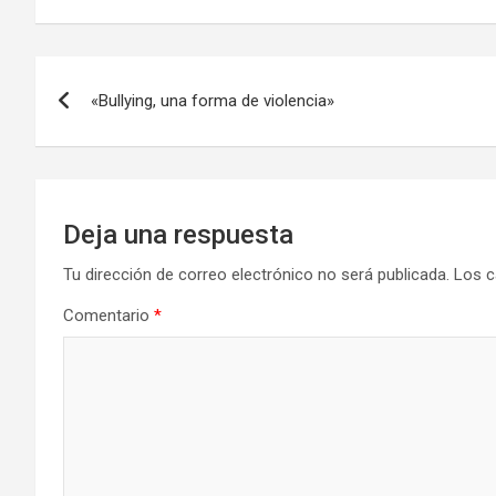
b
o
p
o
d
ar
Navegación
o
o
tir
«Bullying, una forma de violencia»
de
k
n
entradas
Deja una respuesta
Tu dirección de correo electrónico no será publicada.
Los c
Comentario
*