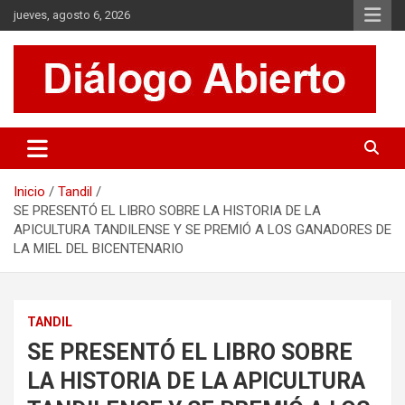
Saltar
jueves, agosto 6, 2026
al
contenido
Es un sitio de interés general que invita a la reflexión y al análisis.
Diálogo Abierto
Se tratan diversos temas de actualidad buscando hacer un
aporte a la sociedad, brindando información relevante de lo que
acontece diariamente.
Inicio
Tandil
SE PRESENTÓ EL LIBRO SOBRE LA HISTORIA DE LA
APICULTURA TANDILENSE Y SE PREMIÓ A LOS GANADORES DE
LA MIEL DEL BICENTENARIO
TANDIL
SE PRESENTÓ EL LIBRO SOBRE
LA HISTORIA DE LA APICULTURA