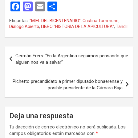
F
M
E
C
a
a
m
o
Etiquetas:
"MIEL DEL BICENTENARIO"
,
Cristina Tammone
,
ce
st
ail
m
Dialogo Abierto
,
LIBRO "HISTORIA DE LA APICULTURA"
,
Tandil
b
o
p
o
d
ar
Navegación
o
o
tir
Germán Frers: “En la Argentina seguimos pensando que
de
alguien nos va a salvar”
k
n
entradas
Pichetto precandidato a primer diputado bonaerense y
posible presidente de la Cámara Baja
Deja una respuesta
Tu dirección de correo electrónico no será publicada.
Los
campos obligatorios están marcados con
*