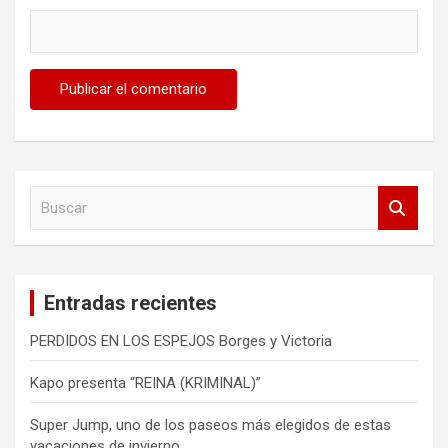
B
u
s
c
a
Entradas recientes
r
PERDIDOS EN LOS ESPEJOS Borges y Victoria
Kapo presenta “REINA (KRIMINAL)”
Super Jump, uno de los paseos más elegidos de estas
vacaciones de invierno