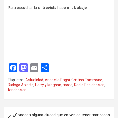
Para escuchar la
entrevista
hace
click abajo
:
F
M
E
C
a
a
m
o
Etiquetas:
Actualidad
,
Anabella Pagni
,
Cristina Tammone
,
ce
st
ail
m
Dialogo Abierto
,
Harry y Meghan
,
moda
,
Radio Residencias
,
tendencias
b
o
p
o
d
ar
o
o
tir
Navegación
¿Conoces alguna ciudad que en vez de tener manzanas