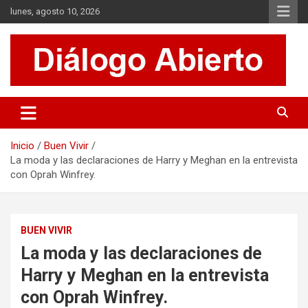
Saltar
lunes, agosto 10, 2026
al
contenido
Es un sitio de interés general que invita a la reflexión y al análisis.
Diálogo Abierto
Se tratan diversos temas de actualidad buscando hacer un
aporte a la sociedad, brindando información relevante de lo que
acontece diariamente.
Inicio
Buen Vivir
La moda y las declaraciones de Harry y Meghan en la entrevista
con Oprah Winfrey.
BUEN VIVIR
La moda y las declaraciones de
Harry y Meghan en la entrevista
con Oprah Winfrey.