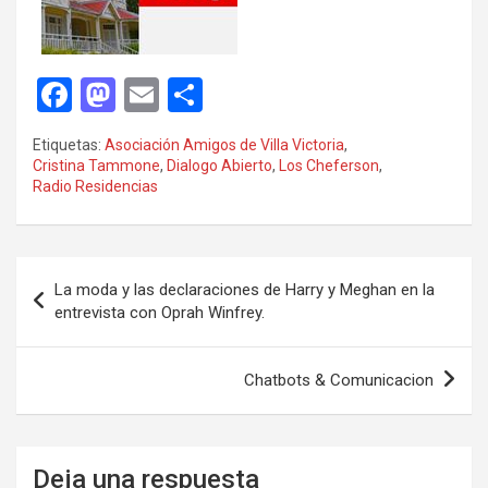
F
M
E
C
a
a
m
o
Etiquetas:
Asociación Amigos de Villa Victoria
,
ce
st
ail
m
Cristina Tammone
,
Dialogo Abierto
,
Los Cheferson
,
Radio Residencias
b
o
p
o
d
ar
o
o
tir
Navegación
La moda y las declaraciones de Harry y Meghan en la
k
n
de
entrevista con Oprah Winfrey.
entradas
Chatbots & Comunicacion
Deja una respuesta