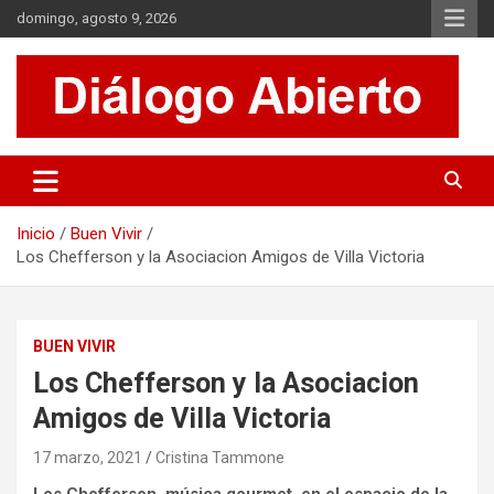
Saltar
domingo, agosto 9, 2026
al
contenido
Es un sitio de interés general que invita a la reflexión y al análisis.
Diálogo Abierto
Se tratan diversos temas de actualidad buscando hacer un
aporte a la sociedad, brindando información relevante de lo que
acontece diariamente.
Inicio
Buen Vivir
Los Chefferson y la Asociacion Amigos de Villa Victoria
BUEN VIVIR
Los Chefferson y la Asociacion
Amigos de Villa Victoria
17 marzo, 2021
Cristina Tammone