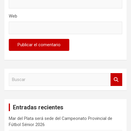
Web
B
u
s
c
a
Entradas recientes
r
Mar del Plata será sede del Campeonato Provincial de
Fútbol Sénior 2026