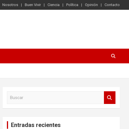
Nosotros
Buen Vivir
Ciencia
Política
Opinión
Contacto
B
u
s
c
a
Entradas recientes
r