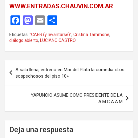
WWW.ENTRADAS.CHAUVIN.COM.AR
F
M
E
C
a
a
m
o
Etiquetas:
"CAER (y levantarse)"
,
Cristina Tammone
,
ce
st
ail
m
diálogo abierto
,
LUCIANO CASTRO
b
o
p
o
d
ar
Navegación
o
o
tir
A sala llena, estrenó en Mar del Plata la comedia «Los
de
sospechosos del piso 10»
k
n
entradas
YAPUNCIC ASUME COMO PRESIDENTE DE LA
A.M.C.A.A.M
Deja una respuesta