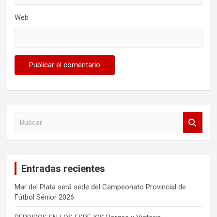
Web
B
u
s
c
a
Entradas recientes
r
Mar del Plata será sede del Campeonato Provincial de
Fútbol Sénior 2026