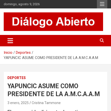
Saltar
domingo, agosto 9, 2026
al
contenido
Es un sitio de interés general que invita a la reflexión y al análisis.
Diálogo Abierto
Se tratan diversos temas de actualidad buscando hacer un
aporte a la sociedad, brindando información relevante de lo que
acontece diariamente.
Inicio
Deportes
YAPUNCIC ASUME COMO PRESIDENTE DE LA A.M.C.A.A.M
DEPORTES
YAPUNCIC ASUME COMO
PRESIDENTE DE LA A.M.C.A.A.M
3 enero, 2025
Cristina Tammone