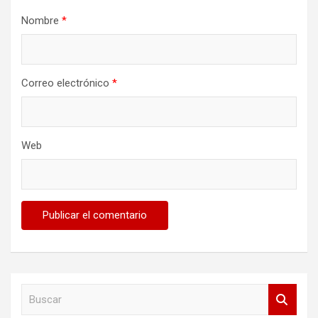
Nombre
*
Correo electrónico
*
Web
B
u