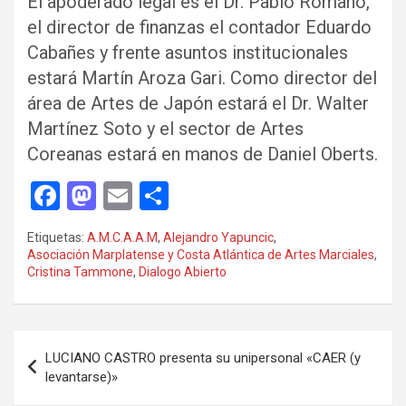
El apoderado legal es el Dr. Pablo Romano,
el director de finanzas el contador Eduardo
Cabañes y frente asuntos institucionales
estará Martín Aroza Gari. Como director del
área de Artes de Japón estará el Dr. Walter
Martínez Soto y el sector de Artes
Coreanas estará en manos de Daniel Oberts.
F
M
E
C
a
a
m
o
Etiquetas:
A.M.C.A.A.M
,
Alejandro Yapuncic
,
ce
st
ail
m
Asociación Marplatense y Costa Atlántica de Artes Marciales
,
Cristina Tammone
,
Dialogo Abierto
b
o
p
o
d
ar
o
o
tir
Navegación
LUCIANO CASTRO presenta su unipersonal «CAER (y
k
n
de
levantarse)»
entradas