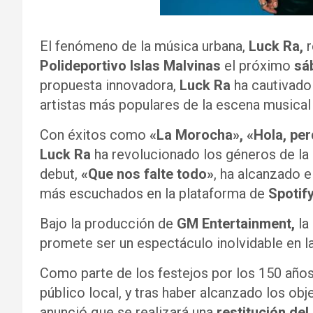
El fenómeno de la música urbana,
Luck Ra,
r
Polideportivo Islas Malvinas
el próximo
sá
propuesta innovadora,
Luck Ra
ha cautivado 
artistas más populares de la escena musical 
Con éxitos como
«La Morocha», «Hola, per
Luck Ra
ha revolucionado los géneros de la 
debut,
«Que nos falte todo»
, ha alcanzado e
más escuchados en la plataforma de
Spotif
Bajo la producción de
GM Entertainment,
la
promete ser un espectáculo inolvidable en la
Como parte de los festejos por los 150 años
público local, y tras haber alcanzado los obj
anunció que se realizará una
restitución de