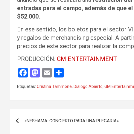
entradas para el campo, además de que el v
$52.000.
En ese sentido, los boletos para el sector 
y regalos de merchandising especial. A parti
precios de este sector para realizar la com
PRODUCCIÓN:
GM ENTERTAINMENT
F
M
E
C
a
a
m
o
Etiquetas:
Cristina Tammone
,
Dialogo Abierto
,
GM Entertainm
ce
st
ail
m
b
o
p
o
d
ar
Navegación
o
o
tir
«NESHAMA: CONCIERTO PARA UNA PLEGARIA»
de
k
n