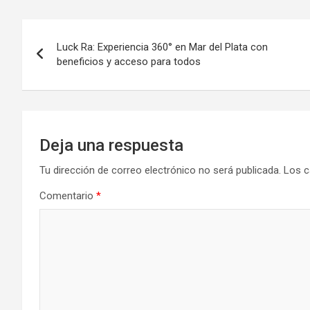
b
o
p
o
d
ar
Navegación
o
o
tir
Luck Ra: Experiencia 360° en Mar del Plata con
de
beneficios y acceso para todos
k
n
entradas
Deja una respuesta
Tu dirección de correo electrónico no será publicada.
Los c
Comentario
*