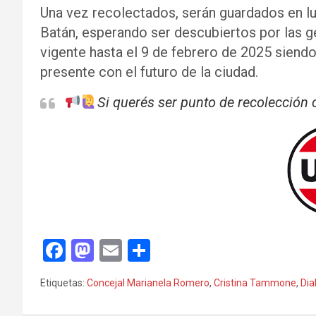
Una vez recolectados, serán guardados en l
Batán, esperando ser descubiertos por las ge
vigente hasta el 9 de febrero de 2025 siendo
presente con el futuro de la ciudad.
Si querés ser punto de recolecció
F
M
E
C
a
a
m
o
Etiquetas:
Concejal Marianela Romero
,
Cristina Tammone
,
Dia
ce
st
ail
m