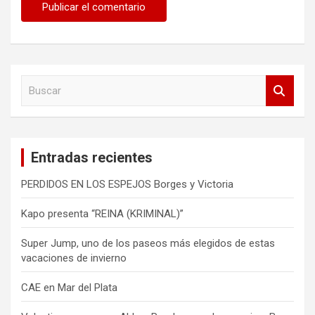
B
u
s
c
a
Entradas recientes
r
PERDIDOS EN LOS ESPEJOS Borges y Victoria
Kapo presenta “REINA (KRIMINAL)”
Super Jump, uno de los paseos más elegidos de estas
vacaciones de invierno
CAE en Mar del Plata