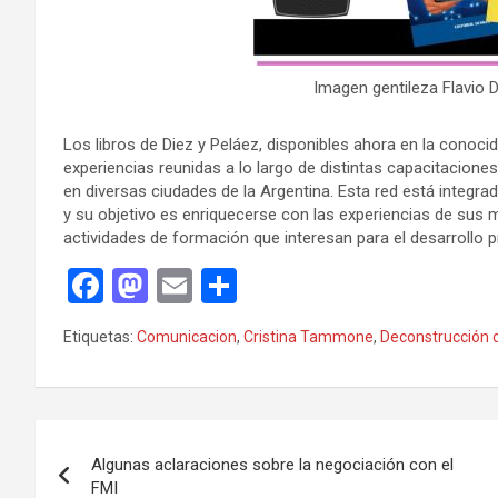
Imagen gentileza Flavio 
Los libros de Diez y Peláez, disponibles ahora en la conocid
experiencias reunidas a lo largo de distintas capacitacion
en diversas ciudades de la Argentina. Esta red está integr
y su objetivo es enriquecerse con las experiencias de sus
actividades de formación que interesan para el desarrollo p
F
M
E
C
a
a
m
o
Etiquetas:
Comunicacion
,
Cristina Tammone
,
Deconstrucción 
ce
st
ail
m
b
o
p
o
d
ar
Navegación
o
o
tir
Algunas aclaraciones sobre la negociación con el
de
FMI