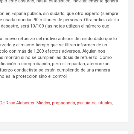
mplo este absurdo, hasta estadístico, inevitablemente genera
n en España publica, sin dudarlo, que otro experto (siempre
e usarla morirían 90 millones de personas. Otra noticia alerta
desastre, será 10/100 (las notas utilizan el número que
n nuevo refuerzo del motivo anterior de miedo dado que lo
orzarlo y al mismo tiempo que se filtran informes de un
ocolo con más de 1.200 efectos adversos. Alguien nos
as morirán si no se cumplen las dosis de refuerzo. Como
tificación o comprobación, pero sí impactan, atemorizan.
refuerzo conductista se están cumpliendo de una manera
no es la protección sino el control.
 De Rosa Alabaster
,
Miedos
,
propaganda
,
psiquiatría
,
rituales
,