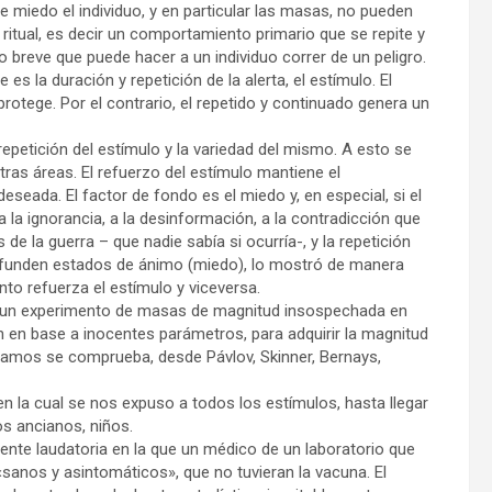
 miedo el individuo, y en particular las masas, no pueden
itual, es decir un comportamiento primario que se repite y
 breve que puede hacer a un individuo correr de un peligro.
 es la duración y repetición de la alerta, el estímulo. El
otege. Por el contrario, el repetido y continuado genera un
a repetición del estímulo y la variedad del mismo. A esto se
as áreas. El refuerzo del estímulo mantiene el
seada. El factor de fondo es el miedo y, en especial, si el
a la ignorancia, a la desinformación, a la contradicción que
de la guerra – que nadie sabía si ocurría-, y la repetición
infunden estados de ánimo (miedo), lo mostró de manera
to refuerza el estímulo y viceversa.
s un experimento de masas de magnitud insospechada en
 en base a inocentes parámetros, para adquirir la magnitud
diamos se comprueba, desde Pávlov, Skinner, Bernays,
la cual se nos expuso a todos los estímulos, hasta llegar
os ancianos, niños.
ente laudatoria en la que un médico de un laboratorio que
«sanos y asintomáticos», que no tuvieran la vacuna. El