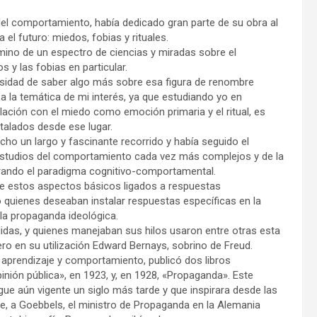
 del comportamiento, había dedicado gran parte de su obra al
 el futuro: miedos, fobias y rituales.
camino de un espectro de ciencias y miradas sobre el
 y las fobias en particular.
ecesidad de saber algo más sobre esa figura de renombre
te a la temática de mi interés, ya que estudiando yo en
elación con el miedo como emoción primaria y el ritual, es
stalados desde ese lugar.
ho un largo y fascinante recorrido y había seguido el
studios del comportamiento cada vez más complejos y de la
rando el paradigma cognitivo-comportamental.
de estos aspectos básicos ligados a respuestas
 quienes deseaban instalar respuestas específicas en la
e la propaganda ideológica.
das, y quienes manejaban sus hilos usaron entre otras esta
ro en su utilización Edward Bernays, sobrino de Freud.
el aprendizaje y comportamiento, publicó dos libros
pinión pública», en 1923, y, en 1928, «Propaganda». Este
gue aún vigente un siglo más tarde y que inspirara desde las
ive, a Goebbels, el ministro de Propaganda en la Alemania