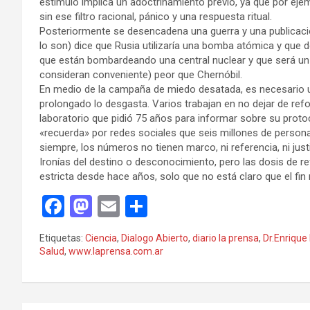
estímulo implica un adoctrinamiento previo, ya que por eje
sin ese filtro racional, pánico y una respuesta ritual.
Posteriormente se desencadena una guerra y una publicació
lo son) dice que Rusia utilizaría una bomba atómica y que d
que están bombardeando una central nuclear y que será un 
consideran conveniente) peor que Chernóbil.
En medio de la campaña de miedo desatada, es necesario u
prolongado lo desgasta. Varios trabajan en no dejar de ref
laboratorio que pidió 75 años para informar sobre su prot
«recuerda» por redes sociales que seis millones de person
siempre, los números no tienen marco, ni referencia, ni jus
Ironías del destino o desconocimiento, pero las dosis de 
estricta desde hace años, solo que no está claro que el fin 
F
M
E
C
a
a
m
o
Etiquetas:
Ciencia
,
Dialogo Abierto
,
diario la prensa
,
Dr.Enrique
ce
st
ail
m
Salud
,
www.laprensa.com.ar
b
o
p
o
d
ar