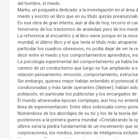
del hombre, el miedo.
Marks, un psiquiatra dedicado a la investigación en el área
miedo y escrito un libro que en su título quizás preanunciaba
En esa obra de gran interés, aun al día de hoy, recorre el 
fenómeno de los trastornos de ansiedad, pero de los miedos
La referencia al encuentro y al libro viene porque en la n
mundial, el último libro y el que tenía el título más atrapan
particular los cuadros obsesivos, no podía dejar de ver la r
decir entre el miedo y los comportamientos aprendidos, in
La psicología experimental del comportamiento ya había hec
camino de un conductismo que luego se fue ampliando a e
relación pensamiento, emoción, comportamiento, estructu
Sin embargo, quienes mejor habían entendido el potencial 
condicionadas y más tarde operantes (Skinner), habían sido
población, en particular los publicistas y los encargados d
El mundo atravesaba épocas complejas, aun hoy no entendi
línea de experimentación. Entre ellos sobresalía como pione
Nutriéndose de los abordajes de su tío y los de la teoría d
posteriores a la primera guerra mundial: «Cristalizando la o
último sería la piedra fundamental de un movimiento que si
corporaciones, los medios, servicios de inteligencia inclus