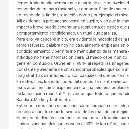
demostrado desde siempre que a partir de ciertos niveles de
responder de manera racional y autónoma. Sino de manera r
no responde al fin de protección como por ejemplo el miedo
Allí es donde la propaganda venía en auxilio, y es que la clave
impacto breve puede generar una respuesta de estrés que pr
comportamiento condicionado, un ritual que paraliza.
Para ello, ya desde el inicio, era evidente la necesidad de l
llamó refuerzo, palabra hoy no casualmente empleada en otr
condicionamiento y permite irlo manipulando de la manera de
individuo no tiene información clara. El miedo debe ir unido 
generen confusión. Orwell en «1984», al repetir las imágenes 
constante y alienante de cifras incomprobables que solo 
magistral. Las similitudes no son casuales. El comportamien
En estos días, los estudiosos del comportamiento vivimo
esos años, en que la experiencia era una pequeña población
de la población mundial. Y allí vemos que todo lo que estu
Bandura, Marks y tantos otros.
Estamos a dos años de una incesante campaña de miedo en 
no solo a nuestra muerte sino a la de los más desprotegid
Hace pocos días un diario publicó una nota extraordinariam
elabora vacunas dijo que morirían el 30% de los niños, aun 