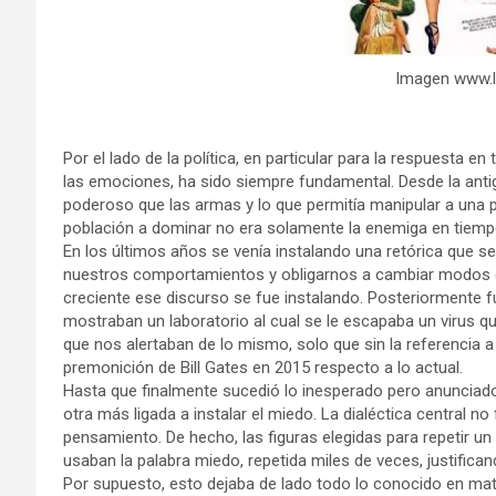
Imagen www.l
Por el lado de la política, en particular para la respuesta e
las emociones, ha sido siempre fundamental. Desde la ant
poderoso que las armas y lo que permitía manipular a una p
población a dominar no era solamente la enemiga en tiempo
En los últimos años se venía instalando una retórica que s
nuestros comportamientos y obligarnos a cambiar modos de
creciente ese discurso se fue instalando. Posteriormente 
mostraban un laboratorio al cual se le escapaba un virus q
que nos alertaban de lo mismo, solo que sin la referencia 
premonición de Bill Gates en 2015 respecto a lo actual.
Hasta que finalmente sucedió lo inesperado pero anunciado
otra más ligada a instalar el miedo. La dialéctica central no
pensamiento. De hecho, las figuras elegidas para repetir un 
usaban la palabra miedo, repetida miles de veces, justifica
Por supuesto, esto dejaba de lado todo lo conocido en mate