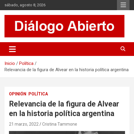
Saltar
sábado, agosto 8, 2026
al
contenido
Es un sitio de interés general que invita a la reflexión y al análisis.
Diálogo Abierto
Se tratan diversos temas de actualidad buscando hacer un
aporte a la sociedad, brindando información relevante de lo que
acontece diariamente.
Inicio
Política
Relevancia de la figura de Alvear en la historia política argentina
OPINIÓN
POLÍTICA
Relevancia de la figura de Alvear
en la historia política argentina
21 marzo, 2022
Cristina Tammone