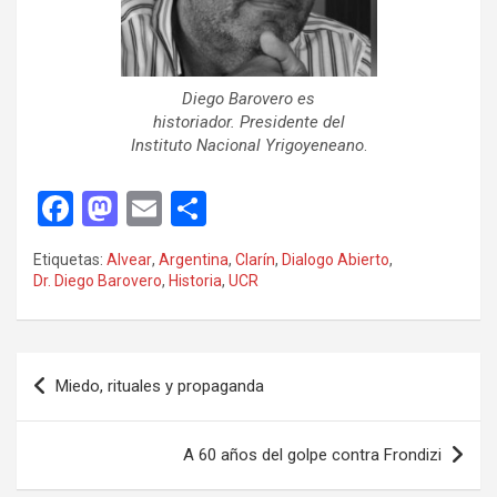
Diego Barovero es
historiador. Presidente del
Instituto Nacional Yrigoyeneano
.
F
M
E
C
a
a
m
o
Etiquetas:
Alvear
,
Argentina
,
Clarín
,
Dialogo Abierto
,
ce
st
ail
m
Dr. Diego Barovero
,
Historia
,
UCR
b
o
p
o
d
ar
Navegación
o
o
tir
Miedo, rituales y propaganda
de
k
n
entradas
A 60 años del golpe contra Frondizi­