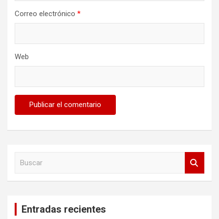
Correo electrónico
*
Web
B
u
s
c
a
Entradas recientes
r