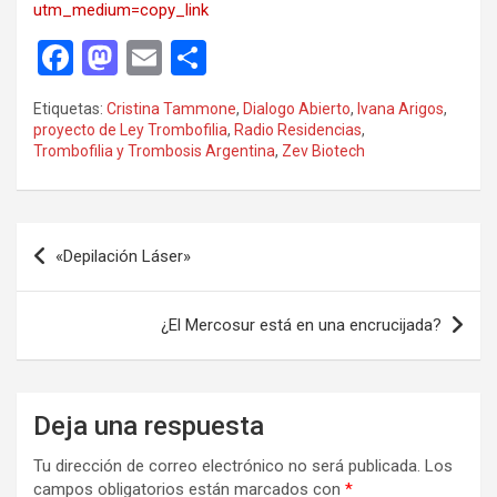
utm_medium=copy_link
F
M
E
C
a
a
m
o
Etiquetas:
Cristina Tammone
,
Dialogo Abierto
,
Ivana Arigos
,
ce
st
ail
m
proyecto de Ley Trombofilia
,
Radio Residencias
,
Trombofilia y Trombosis Argentina
,
Zev Biotech
b
o
p
o
d
ar
o
o
tir
Navegación
«Depilación Láser»
k
n
de
entradas
¿El Mercosur está en una encrucijada?
Deja una respuesta
Tu dirección de correo electrónico no será publicada.
Los
campos obligatorios están marcados con
*