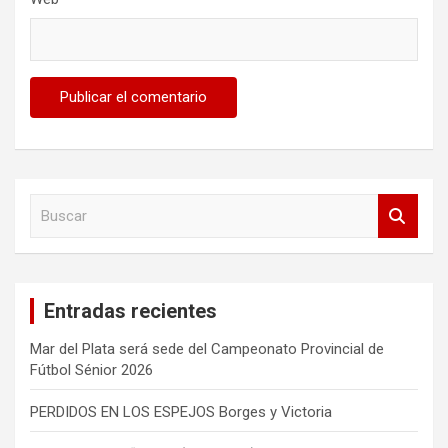
B
u
s
c
a
Entradas recientes
r
Mar del Plata será sede del Campeonato Provincial de
Fútbol Sénior 2026
PERDIDOS EN LOS ESPEJOS Borges y Victoria