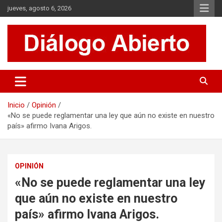
Saltar
jueves, agosto 6, 2026
al
contenido
Es un sitio de interés general que invita a la reflexión y al análisis.
Diálogo Abierto
Se tratan diversos temas de actualidad buscando hacer un
aporte a la sociedad, brindando información relevante de lo que
acontece diariamente.
Inicio
Opinión
«No se puede reglamentar una ley que aún no existe en nuestro
país» afirmo Ivana Arigos.
OPINIÓN
«No se puede reglamentar una ley
que aún no existe en nuestro
país» afirmo Ivana Arigos.