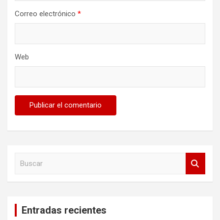
Correo electrónico
*
Web
B
u
s
c
a
Entradas recientes
r