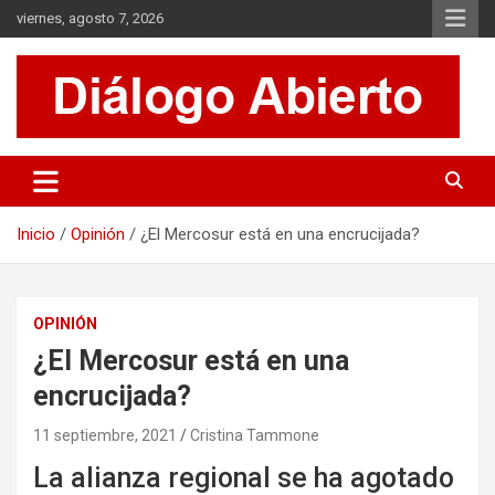
Saltar
viernes, agosto 7, 2026
al
contenido
Es un sitio de interés general que invita a la reflexión y al análisis.
Diálogo Abierto
Se tratan diversos temas de actualidad buscando hacer un
aporte a la sociedad, brindando información relevante de lo que
acontece diariamente.
Inicio
Opinión
¿El Mercosur está en una encrucijada?
OPINIÓN
¿El Mercosur está en una
encrucijada?
11 septiembre, 2021
Cristina Tammone
La alianza regional se ha agotado