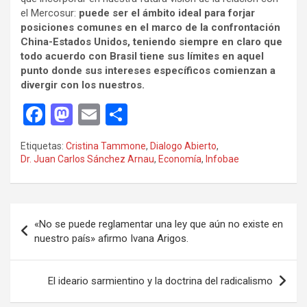
el Mercosur:
puede ser el ámbito ideal para forjar
posiciones comunes en el marco de la confrontación
China-Estados Unidos, teniendo siempre en claro que
todo acuerdo con Brasil tiene sus límites en aquel
punto donde sus intereses específicos comienzan a
divergir con los nuestros.
F
M
E
C
a
a
m
o
Etiquetas:
Cristina Tammone
,
Dialogo Abierto
,
ce
st
ail
m
Dr. Juan Carlos Sánchez Arnau
,
Economía
,
Infobae
b
o
p
o
d
ar
Navegación
o
o
tir
«No se puede reglamentar una ley que aún no existe en
de
nuestro país» afirmo Ivana Arigos.
k
n
entradas
El ideario sarmientino y la doctrina del radicalismo