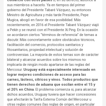
comercio con otros países
o, en su defecto, autorice a
sus miembros a hacerlo. Ya en tiempos del primer
gobierno del Presidente Tabaré Vázquez, su entonces
Ministro de Agricultura y más tarde Presidente, Pepe
Mugica, abogó en favor de esa posibilidad. Más
recientemente, en 2016 el Presidente Tabaré Vázquez viajó
a Pekín y se reunió con el Presidente Xi Ping. En la ocasión
se acordaron ciertos “términos de referencia” de temas a
discutir. Más concretamente sobre obstáculos técnicos,
facilitación del comercio, protocolos sanitarios y
fitosanitarios, propiedad intelectual y solución de
controversias. La mayoría de estos temas son de carácter
bilateral y alcanzar acuerdos sobre los mismos no
implicaría de ningún modo apartarse de las reglas del
Mercosur.
Uruguay está especialmente interesado en
lograr mejores condiciones de acceso para las
carnes, lácteos, cítricos y vinos. Todos productos que
tienen derechos de aduana que oscilan entre el 15 y
el 20% en China
. El problema comienza si, para alcanzar
dichos acuerdos, Uruguay tuviera que hacer concesiones
que afectarán la Tarifa Externa Común del Mercosur u
otras reglas comunes (las reglas de origen, en particular