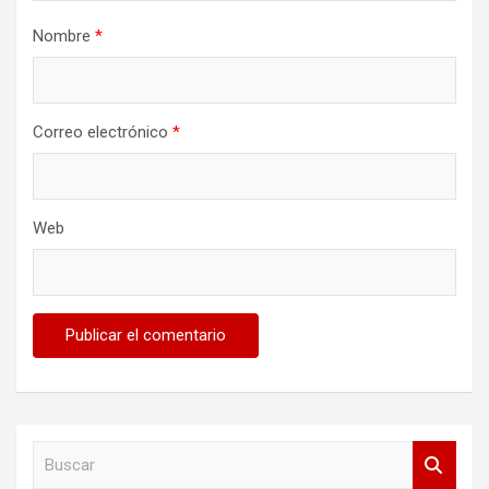
Nombre
*
Correo electrónico
*
Web
B
u