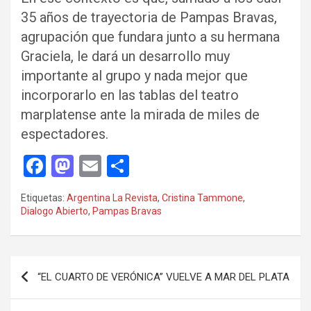
35 años de trayectoria de Pampas Bravas,
agrupación que fundara junto a su hermana
Graciela, le dará un desarrollo muy
importante al grupo y nada mejor que
incorporarlo en las tablas del teatro
marplatense ante la mirada de miles de
espectadores.
F
M
E
C
a
a
m
o
Etiquetas:
Argentina La Revista
,
Cristina Tammone
,
ce
st
ail
m
Dialogo Abierto
,
Pampas Bravas
b
o
p
o
d
ar
Navegación
o
o
tir
“EL CUARTO DE VERÓNICA” VUELVE A MAR DEL PLATA
de
k
n
entradas