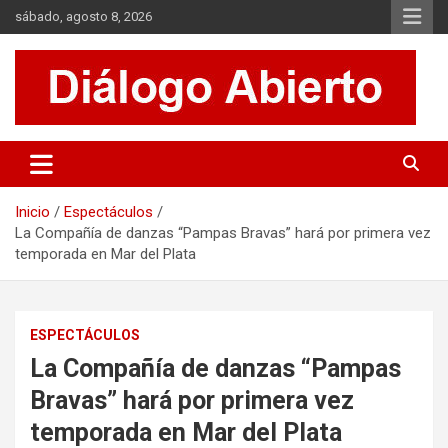
Saltar
sábado, agosto 8, 2026
al
contenido
Es un sitio de interés general que invita a la reflexión y al análisis.
Diálogo Abierto
Se tratan diversos temas de actualidad buscando hacer un
aporte a la sociedad, brindando información relevante de lo que
acontece diariamente.
Inicio
Espectáculos
La Compañía de danzas “Pampas Bravas” hará por primera vez
temporada en Mar del Plata
ESPECTÁCULOS
La Compañía de danzas “Pampas
Bravas” hará por primera vez
temporada en Mar del Plata