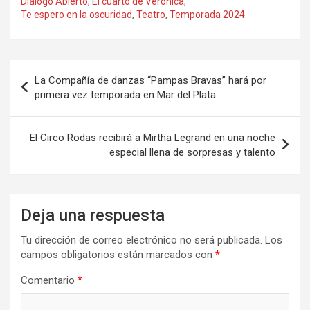
ce
st
ail
m
Dialogo Abierto
,
El cuarto de Verónica
,
Te espero en la oscuridad
,
Teatro
,
Temporada 2024
b
o
p
o
d
ar
o
o
tir
Navegación
La Compañía de danzas “Pampas Bravas” hará por
k
n
de
primera vez temporada en Mar del Plata
entradas
El Circo Rodas recibirá a Mirtha Legrand en una noche
especial llena de sorpresas y talento
Deja una respuesta
Tu dirección de correo electrónico no será publicada.
Los
campos obligatorios están marcados con
*
Comentario
*