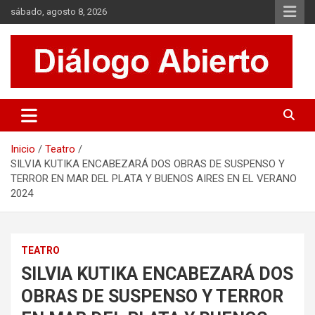
Saltar
sábado, agosto 8, 2026
al
contenido
Es un sitio de interés general que invita a la reflexión y al análisis.
Diálogo Abierto
Se tratan diversos temas de actualidad buscando hacer un
aporte a la sociedad, brindando información relevante de lo que
acontece diariamente.
Inicio
Teatro
SILVIA KUTIKA ENCABEZARÁ DOS OBRAS DE SUSPENSO Y
TERROR EN MAR DEL PLATA Y BUENOS AIRES EN EL VERANO
2024
TEATRO
SILVIA KUTIKA ENCABEZARÁ DOS
OBRAS DE SUSPENSO Y TERROR