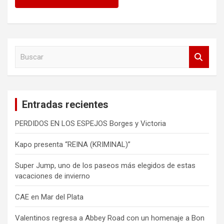
B
u
s
c
a
Entradas recientes
r
PERDIDOS EN LOS ESPEJOS Borges y Victoria
Kapo presenta “REINA (KRIMINAL)”
Super Jump, uno de los paseos más elegidos de estas
vacaciones de invierno
CAE en Mar del Plata
Valentinos regresa a Abbey Road con un homenaje a Bon