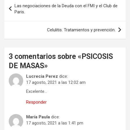
o
o
tir
Navegación
Las negociaciones de la Deuda con el FMI y el Club de
k
n
de
Paris.
entradas
Celulitis. Tratamientos y prevención.
3 comentarios sobre «
PSICOSIS
DE MASAS
»
Lucrecia Perez
dice:
17 agosto, 2021 a las 12:02 am
Excelente…
Responder
María Paula
dice:
17 agosto, 2021 a las 1:41 pm