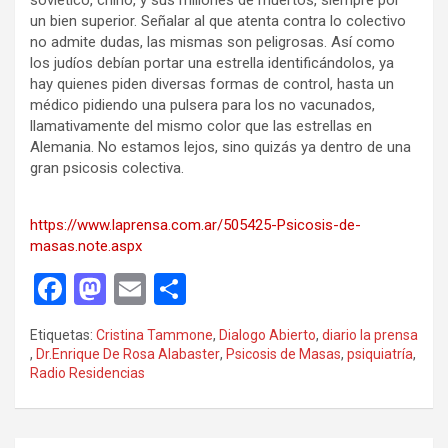
soviético, chino, y sus millones de muertos, siempre por
un bien superior. Señalar al que atenta contra lo colectivo
no admite dudas, las mismas son peligrosas. Así como
los judíos debían portar una estrella identificándolos, ya
hay quienes piden diversas formas de control, hasta un
médico pidiendo una pulsera para los no vacunados,
llamativamente del mismo color que las estrellas en
Alemania. No estamos lejos, sino quizás ya dentro de una
gran psicosis colectiva.
https://www.laprensa.com.ar/505425-Psicosis-de-
masas.note.aspx
F
M
E
C
a
a
m
o
Etiquetas:
Cristina Tammone
,
Dialogo Abierto
,
diario la prensa
ce
st
ail
m
,
Dr.Enrique De Rosa Alabaster
,
Psicosis de Masas
,
psiquiatría
,
Radio Residencias
b
o
p
o
d
ar