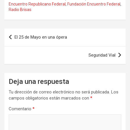
Encuentro Republicano Federal
,
Fundación Encuentro Federal
,
b
o
p
Radio Brisas
o
d
ar
o
o
tir
Navegación
k
n
El 25 de Mayo en una ópera
de
entradas
Seguridad Vial
Deja una respuesta
Tu dirección de correo electrónico no será publicada.
Los
campos obligatorios están marcados con
*
Comentario
*