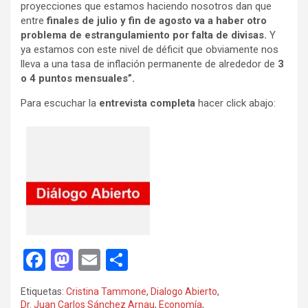
proyecciones que estamos haciendo nosotros dan que
entre
finales de julio y fin de agosto va a haber otro
problema de estrangulamiento por falta de divisas.
Y
ya estamos con este nivel de déficit que obviamente nos
lleva a una tasa de inflación permanente de alrededor de
3
o 4 puntos mensuales”.
Para escuchar la
entrevista completa
hacer click abajo:
F
M
E
C
a
a
m
o
Etiquetas:
Cristina Tammone
,
Dialogo Abierto
,
ce
st
ail
m
Dr. Juan Carlos Sánchez Arnau
,
Economía
,