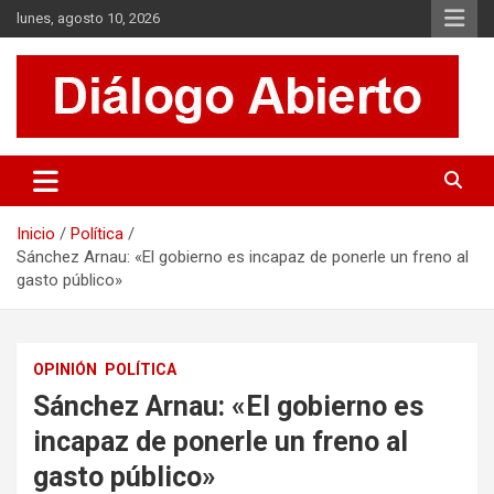
Saltar
lunes, agosto 10, 2026
al
contenido
Es un sitio de interés general que invita a la reflexión y al análisis.
Diálogo Abierto
Se tratan diversos temas de actualidad buscando hacer un
aporte a la sociedad, brindando información relevante de lo que
acontece diariamente.
Inicio
Política
Sánchez Arnau: «El gobierno es incapaz de ponerle un freno al
gasto público»
OPINIÓN
POLÍTICA
Sánchez Arnau: «El gobierno es
incapaz de ponerle un freno al
gasto público»