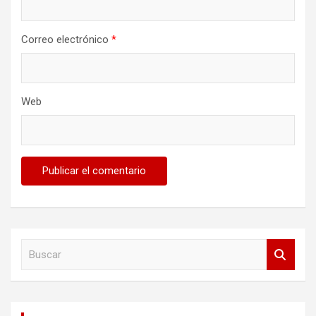
Correo electrónico
*
Web
B
u
s
c
a