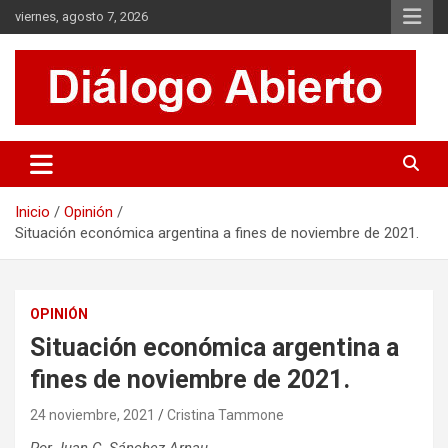
Saltar
viernes, agosto 7, 2026
al
contenido
Es un sitio de interés general que invita a la reflexión y al análisis.
Diálogo Abierto
Se tratan diversos temas de actualidad buscando hacer un
aporte a la sociedad, brindando información relevante de lo que
acontece diariamente.
Inicio
Opinión
Situación económica argentina a fines de noviembre de 2021.
OPINIÓN
Situación económica argentina a
fines de noviembre de 2021.
24 noviembre, 2021
Cristina Tammone