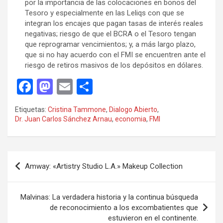
por la importancia de las colocaciones en bonos del
Tesoro y especialmente en las Leliqs con que se
integran los encajes que pagan tasas de interés reales
negativas; riesgo de que el BCRA o el Tesoro tengan
que reprogramar vencimientos; y, a más largo plazo,
que si no hay acuerdo con el FMI se encuentren ante el
riesgo de retiros masivos de los depósitos en dólares.
F
M
E
C
a
a
m
o
Etiquetas:
Cristina Tammone
,
Dialogo Abierto
,
ce
st
ail
m
Dr. Juan Carlos Sánchez Arnau
,
economia
,
FMI
b
o
p
o
d
ar
Navegación
o
o
tir
Amway: «Artistry Studio L.A.» Makeup Collection
de
k
n
entradas
Malvinas: La verdadera historia y la continua búsqueda
de reconocimiento a los excombatientes que
estuvieron en el continente.