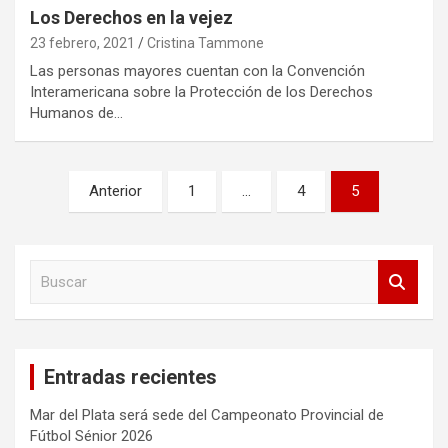
Los Derechos en la vejez
23 febrero, 2021
Cristina Tammone
Las personas mayores cuentan con la Convención
Interamericana sobre la Protección de los Derechos
Humanos de…
Paginación
Anterior
1
…
4
5
de
entradas
B
u
s
c
a
Entradas recientes
r
Mar del Plata será sede del Campeonato Provincial de
Fútbol Sénior 2026