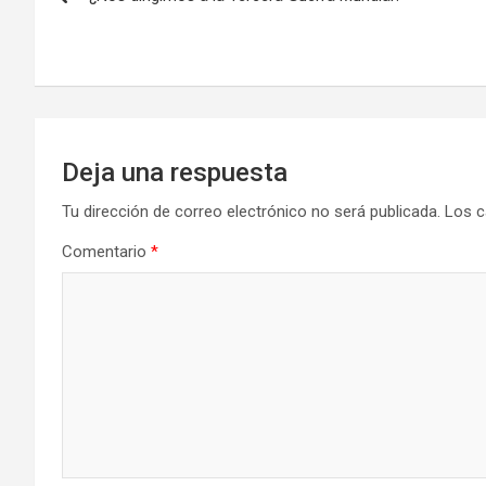
de
k
n
entradas
Deja una respuesta
Tu dirección de correo electrónico no será publicada.
Los c
Comentario
*