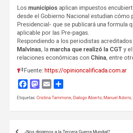
Los
municipios
aplican impuestos encubie
desde el Gobierno Nacional estudian cómo p
Presidencial- que se publicará una formula 
aplicable por las Pre-pagas.
Respondiendo a los periodistas acreditado
Malvinas
, la
marcha que realizó la CGT
y e
relaciones económicas con
China
, entre ot
Fuente:
https://opinioncalificada.com.ar
F
M
E
C
a
a
m
o
Etiquetas:
Cristina Tammone
,
Dialogo Abierto
,
Manuel Adorni
,
ce
st
ail
m
b
o
p
o
d
ar
Navegación
o
o
tir
¿Nos dirigimos a la Tercera Guerra Mundial?