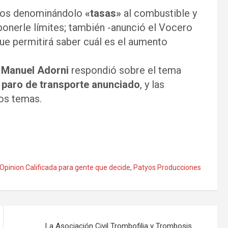
rtos denominándolo
«tasas»
al combustible y
onerle límites; también -anunció el Vocero
que permitirá saber cuál es el aumento
s
Manuel Adorni
respondió sobre el tema
l
paro de transporte anunciado
, y las
ros temas.
Opinion Calificada para gente que decide
,
Patyos Producciones
La Asociación Civil Trombofilia y Trombosis