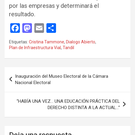
por las empresas y determinará el
resultado.
F
M
E
C
a
a
m
o
Etiquetas:
Cristina Tammone
,
Dialogo Abierto
,
ce
st
ail
m
Plan de Infraestructura Vial
,
Tandil
b
o
p
o
d
ar
Navegación
o
o
tir
Inauguración del Museo Electoral de la Cámara
de
Nacional Electoral
k
n
entradas
“HABÍA UNA VEZ… UNA EDUCACIÓN PRÁCTICA DEL
DERECHO DISTINTA A LA ACTUAL…”