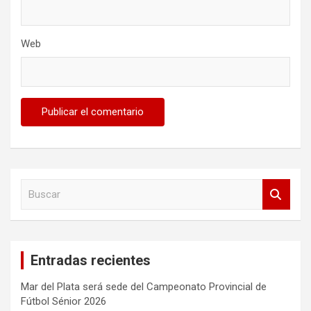
Web
B
u
s
c
a
Entradas recientes
r
Mar del Plata será sede del Campeonato Provincial de
Fútbol Sénior 2026