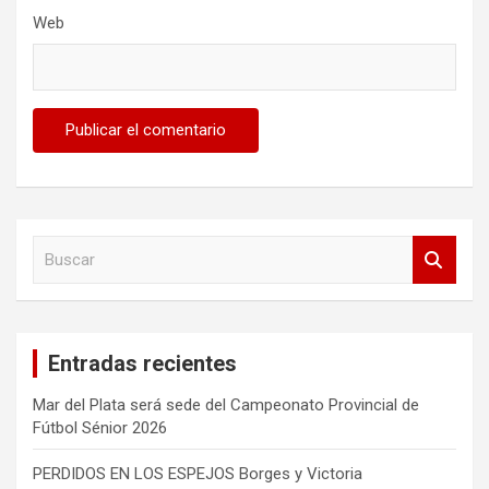
Web
B
u
s
c
a
Entradas recientes
r
Mar del Plata será sede del Campeonato Provincial de
Fútbol Sénior 2026
PERDIDOS EN LOS ESPEJOS Borges y Victoria