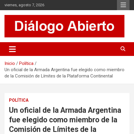
Saltar
viernes, agosto 7, 2026
al
contenido
Es un sitio de interés general que invita a la reflexión y al análisis.
Diálogo Abierto
Se tratan diversos temas de actualidad buscando hacer un
aporte a la sociedad, brindando información relevante de lo que
acontece diariamente.
Inicio
Política
Un oficial de la Armada Argentina fue elegido como miembro
de la Comisión de Límites de la Plataforma Continental
POLÍTICA
Un oficial de la Armada Argentina
fue elegido como miembro de la
Comisión de Límites de la