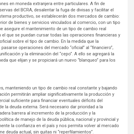
iones en moneda extranjera entre particulares. A fin de
ervas del BCRA, desalentar la fuga de divisas y facilitar el
sistema productivo, se establecerán dos mercados de cambio:
ior de bienes y servicios vinculados al comercio, con un tipo
ue asegure el mantenimiento de un tipo de cambio real
 en el que se puedan cursar todas las operaciones financieras y
 oficial sobre el tipo de cambio. En la medida que la
pasarse operaciones del mercado “oficial” al “financiero”,
nificación y la eliminación del “cepo”. A ello se agregará la
neda que elijan y se propiciará un nuevo “blanqueo” para los
nes, manteniendo un tipo de cambio real constante y bajando
ación permitirán ampliar significativamente la producción y
ial suficiente para financiar eventuales déficits del
e la deuda externa. Será necesario dar prioridad a la
dera barrera al incremento de la producción y la
lítica de manejo de la deuda pública, nacional y provincial y
mente la confianza en el país y nos permita volver al mercado
e deuda actual, sin quitas ni “reperfilamientos”.