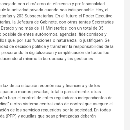
manejado con el máximo de eficiencia y profesionalidad
ule la actividad privada cuando sea indispensable. Hoy, el
arías y 203 Subsecretarías. En el futuro el Poder Ejecutivo
arías, la Jefatura de Gabinete, con otras tantas Secretarías
 Estado y no más de 11 Ministerios, con un total de 35
ro posible de entes autónomos, agencias, fideicomisos y
s que, por sus funciones o naturaleza, lo justifiquen. Se
dad de decisión política y transferir la responsabilidad de la
procurando la digitalización y simplificación de todos los
educiendo al mínimo la burocracia y las gestiones
a luz de su situación económica y financiera y de los
a pasar a manos privadas, total o parcialmente, otras
rán bajo el control de entes reguladores independientes de
olding” u otro sistema centralizado de control que asegure el
ión de los servicios requeridos por la sociedad. En todas
ada (PPP) y aquellas que sean privatizadas deberán