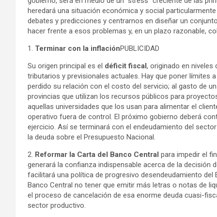
gobierno, será en medio de un “stress” creciente de las pr
heredará una situación económica y social particularmente d
debates y predicciones y centrarnos en diseñar un conjunto
hacer frente a esos problemas y, en un plazo razonable, colo
1.
Terminar con la inflación
PUBLICIDAD
Su origen principal es el
déficit fiscal
, originado en niveles
tributarios y previsionales actuales. Hay que poner límites a
perdido su relación con el costo del servicio; al gasto de 
provincias que utilizan los recursos públicos para proyect
aquellas universidades que los usan para alimentar el client
operativo fuera de control. El próximo gobierno deberá cont
ejercicio. Así se terminará con el endeudamiento del sector 
la deuda sobre el Presupuesto Nacional.
2.
Reformar la Carta del Banco Central
para impedir el fi
generará la confianza indispensable acerca de la decisión de
facilitará una política de progresivo desendeudamiento del E
Banco Central no tener que emitir más letras o notas de liq
el proceso de cancelación de esa enorme deuda cuasi-fisc
sector productivo.