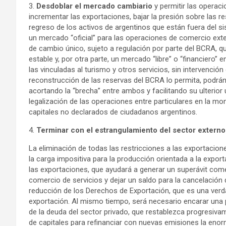
3.
Desdoblar el mercado cambiario
y permitir las operac
incrementar las exportaciones, bajar la presión sobre las res
regreso de los activos de argentinos que están fuera del 
un mercado “oficial” para las operaciones de comercio exter
de cambio único, sujeto a regulación por parte del BCRA, q
estable y, por otra parte, un mercado “libre” o “financiero”
las vinculadas al turismo y otros servicios, sin intervención
reconstrucción de las reservas del BCRA lo permita, podrán 
acortando la “brecha” entre ambos y facilitando su ulterior u
legalización de las operaciones entre particulares en la mo
capitales no declarados de ciudadanos argentinos.
4.
Terminar con el estrangulamiento del sector externo
La eliminación de todas las restricciones a las exportacio
la carga impositiva para la producción orientada a la export
las exportaciones, que ayudará a generar un superávit comerc
comercio de servicios y dejar un saldo para la cancelación d
reducción de los Derechos de Exportación, que es una verda
exportación. Al mismo tiempo, será necesario encarar una po
de la deuda del sector privado, que restablezca progresiva
de capitales para refinanciar con nuevas emisiones la enorm