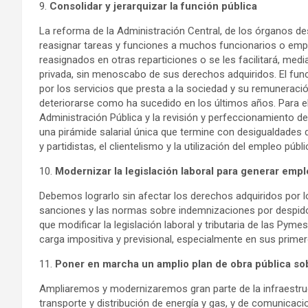
9.
Consolidar y jerarquizar la función pública
La reforma de la Administración Central, de los órganos d
reasignar tareas y funciones a muchos funcionarios o emp
reasignados en otras reparticiones o se les facilitará, medi
privada, sin menoscabo de sus derechos adquiridos. El func
por los servicios que presta a la sociedad y su remunerac
deteriorarse como ha sucedido en los últimos años. Para el
Administración Pública y la revisión y perfeccionamiento de
una pirámide salarial única que termine con desigualdades di
y partidistas, el clientelismo y la utilización del empleo p
10.
Modernizar la legislación laboral para generar emp
Debemos lograrlo sin afectar los derechos adquiridos por l
sanciones y las normas sobre indemnizaciones por despido
que modificar la legislación laboral y tributaria de las Py
carga impositiva y previsional, especialmente en sus prime
11.
Poner en marcha un amplio plan de obra pública sobr
Ampliaremos y modernizaremos gran parte de la infraestruct
transporte y distribución de energía y gas, y de comunicacion