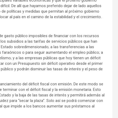
incipales variables económicas y que el próximo gobierno
ifícil. De allí que hayamos preferido dejar de lado aquellos
 de políticas y medidas que permitan al próximo gobierno
car al país en el camino de la estabilidad y el crecimiento.
 de gasto público imposibles de financiar con los recursos
 los subsidios a las tarifas de servicios públicos que han
un Estado sobredimensionado; a las transferencias a las
os faraónicos o para seguir aumentando el empleo público; a
elismo; y a las empresas públicas que hoy tienen un déficit
ar con un Presupuesto sin déficit operativo desde el primer
público y podrán disminuir las tasas de interés y el peso de
nanciamiento del déficit fiscal con emisión. De este modo se
 terminar con el déficit fiscal y la emisión monetaria. Esto
stado y la baja de las tasas de interés y permitirá además al
uidez para “secar la plaza”. Solo así se podrá comenzar con
al que impide a los bancos aumentar sus préstamos al