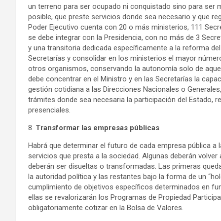
un terreno para ser ocupado ni conquistado sino para ser 
posible, que preste servicios donde sea necesario y que reg
Poder Ejecutivo cuenta con 20 o más ministerios, 111 Secret
se debe integrar con la Presidencia, con no más de 3 Secret
y una transitoria dedicada específicamente a la reforma del
Secretarías y consolidar en los ministerios el mayor núme
otros organismos, conservando la autonomía solo de aquello
debe concentrar en el Ministro y en las Secretarías la capaci
gestión cotidiana a las Direcciones Nacionales o Generales, 
trámites donde sea necesaria la participación del Estado, r
presenciales.
8.
Transformar las empresas públicas
Habrá que determinar el futuro de cada empresa pública a l
servicios que presta a la sociedad. Algunas deberán volver 
deberán ser disueltas o transformadas. Las primeras queda
la autoridad política y las restantes bajo la forma de un “h
cumplimiento de objetivos específicos determinados en func
ellas se revalorizarán los Programas de Propiedad Particip
obligatoriamente cotizar en la Bolsa de Valores.