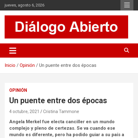
Saltar
jueves, agosto 6, 2026
al
contenido
Es un sitio de interés general que invita a la reflexión y al análisis.
Diálogo Abierto
Se tratan diversos temas de actualidad buscando hacer un
aporte a la sociedad, brindando información relevante de lo que
acontece diariamente.
Inicio
Opinión
Un puente entre dos épocas
OPINIÓN
Un puente entre dos épocas
4 octubre, 2021
Cristina Tammone
Angela Merkel fue electa canciller en un mundo
complejo y pleno de certezas. Se va cuando ese
mundo es diferente, pero ha podido guiar a su país a