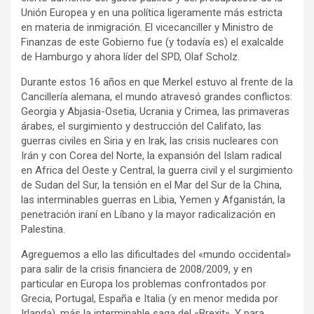
Unión Europea y en una política ligeramente más estricta
en materia de inmigración. El vicecanciller y Ministro de
Finanzas de este Gobierno fue (y todavía es) el exalcalde
de Hamburgo y ahora líder del SPD, Olaf Scholz.
Durante estos 16 años en que Merkel estuvo al frente de la
Cancillería alemana, el mundo atravesó grandes conflictos:
Georgia y Abjasia-Osetia, Ucrania y Crimea, las primaveras
árabes, el surgimiento y destrucción del Califato, las
guerras civiles en Siria y en Irak, las crisis nucleares con
Irán y con Corea del Norte, la expansión del Islam radical
en Africa del Oeste y Central, la guerra civil y el surgimiento
de Sudan del Sur, la tensión en el Mar del Sur de la China,
las interminables guerras en Libia, Yemen y Afganistán, la
penetración iraní en Líbano y la mayor radicalización en
Palestina.
Agreguemos a ello las dificultades del «mundo occidental»
para salir de la crisis financiera de 2008/2009, y en
particular en Europa los problemas confrontados por
Grecia, Portugal, España e Italia (y en menor medida por
Irlanda), más la interminable saga del «Brexit». Y para