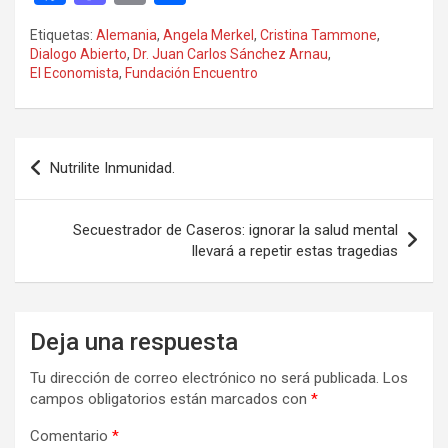
a
a
m
o
Etiquetas:
Alemania
,
Angela Merkel
,
Cristina Tammone
,
ce
st
ail
m
Dialogo Abierto
,
Dr. Juan Carlos Sánchez Arnau
,
El Economista
,
Fundación Encuentro
b
o
p
o
d
ar
o
o
tir
Navegación
Nutrilite Inmunidad.
k
n
de
entradas
Secuestrador de Caseros: ignorar la salud mental
llevará a repetir estas tragedias
Deja una respuesta
Tu dirección de correo electrónico no será publicada.
Los
campos obligatorios están marcados con
*
Comentario
*