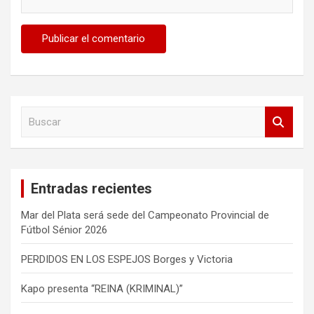
B
u
s
c
a
Entradas recientes
r
Mar del Plata será sede del Campeonato Provincial de
Fútbol Sénior 2026
PERDIDOS EN LOS ESPEJOS Borges y Victoria
Kapo presenta “REINA (KRIMINAL)”