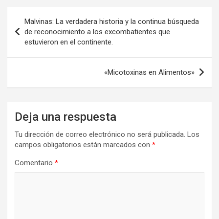
o
o
tir
Navegación
k
n
Malvinas: La verdadera historia y la continua búsqueda
de
de reconocimiento a los excombatientes que
estuvieron en el continente.
entradas
«Micotoxinas en Alimentos»
Deja una respuesta
Tu dirección de correo electrónico no será publicada.
Los
campos obligatorios están marcados con
*
Comentario
*