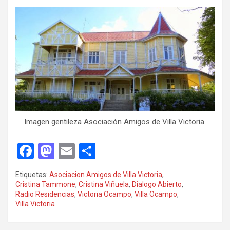
Imagen gentileza Asociación Amigos de Villa Victoria.
F
M
E
C
a
a
m
o
Etiquetas:
Asociacion Amigos de Villa Victoria
,
ce
st
ail
m
Cristina Tammone
,
Cristina Viñuela
,
Dialogo Abierto
,
Radio Residencias
,
Victoria Ocampo
,
Villa Ocampo
,
b
o
p
Villa Victoria
o
d
ar