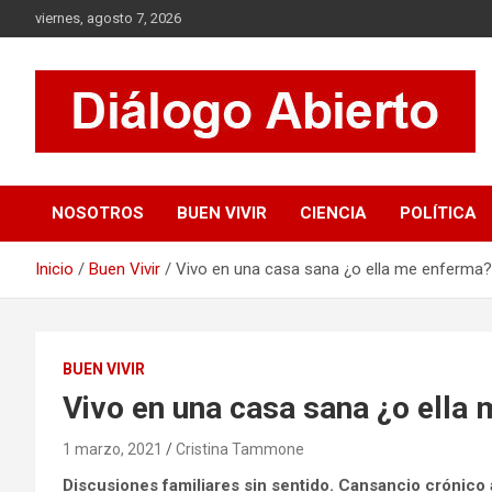
Saltar
viernes, agosto 7, 2026
al
contenido
Es un sitio de interés general que invita a la reflexión y al
Diálogo Abierto
análisis. Se tratan diversos temas de actualidad buscando
hacer un aporte a la sociedad, brindando información relevante
NOSOTROS
BUEN VIVIR
CIENCIA
POLÍTICA
de lo que acontece diariamente.
Inicio
Buen Vivir
Vivo en una casa sana ¿o ella me enferma?
BUEN VIVIR
Vivo en una casa sana ¿o ella
1 marzo, 2021
Cristina Tammone
Discusiones familiares sin sentido. Cansancio crónic