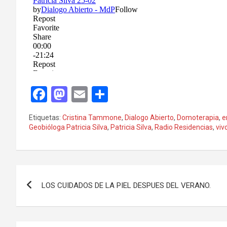
F
M
E
C
a
a
m
o
Etiquetas:
Cristina Tammone
,
Dialogo Abierto
,
Domoterapia
,
e
ce
st
ail
m
Geobióloga Patricia Silva
,
Patricia Silva
,
Radio Residencias
,
viv
b
o
p
o
d
ar
Navegación
o
o
tir
LOS CUIDADOS DE LA PIEL DESPUES DEL VERANO.
k
n
de
entradas