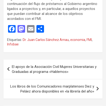
continuación del flujo de préstamos al Gobierno argentino
ligados a proyectos y, en particular, a aquellos proyectos
que puedan contribuir al alcance de los objetivos
acordados con el FMI.
F
M
E
C
a
a
m
o
Etiquetas:
Dr. Juan Carlos Sánchez Arnau
,
economia
,
FMI
,
ce
st
ail
m
Infobae
b
o
p
o
d
ar
Navegación
o
o
tir
El apoyo de la Asociación Civil Mujeres Universitarias y
de
Graduadas al programa «Hablemos»
k
n
entradas
Los libros de los Comunicadores marplatenses Diez y
Peláez ahora disponibles en «la librería del año»