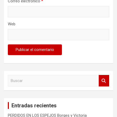
Correo electrónico
*
Web
B
u
s
c
a
Entradas recientes
r
PERDIDOS EN LOS ESPEJOS Borges y Victoria