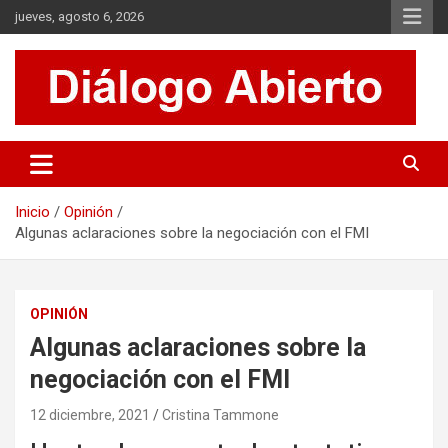
Saltar
jueves, agosto 6, 2026
al
contenido
Es un sitio de interés general que invita a la reflexión y al análisis.
Diálogo Abierto
Se tratan diversos temas de actualidad buscando hacer un
aporte a la sociedad, brindando información relevante de lo que
acontece diariamente.
Inicio
Opinión
Algunas aclaraciones sobre la negociación con el FMI
OPINIÓN
Algunas aclaraciones sobre la
negociación con el FMI
12 diciembre, 2021
Cristina Tammone