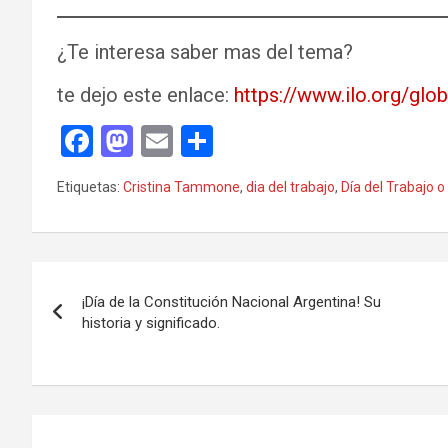
¿Te interesa saber mas del tema?
te dejo este enlace:
https://www.ilo.org/glo
F
M
E
C
a
a
m
o
Etiquetas:
Cristina Tammone
,
dia del trabajo
,
Día del Trabajo 
ce
st
ail
m
b
o
p
o
d
ar
Navegación
o
o
tir
¡Día de la Constitución Nacional Argentina! Su
de
historia y significado.
k
n
entradas