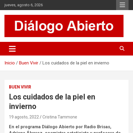
Saltar
jueves, agosto 6, 2026
al
contenido
Es un sitio de interés general que invita a la reflexión y al análisis.
Diálogo Abierto
Se tratan diversos temas de actualidad buscando hacer un
aporte a la sociedad, brindando información relevante de lo que
acontece diariamente.
Inicio
Buen Vivir
Los cuidados de la piel en invierno
BUEN VIVIR
Los cuidados de la piel en
invierno
19 agosto, 2022
Cristina Tammone
En el programa Diálogo Abierto por Radio Brisas,