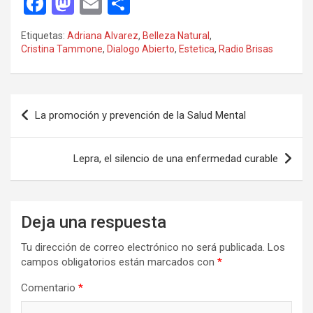
F
M
E
C
a
a
m
o
Etiquetas:
Adriana Alvarez
,
Belleza Natural
,
ce
st
ail
m
Cristina Tammone
,
Dialogo Abierto
,
Estetica
,
Radio Brisas
b
o
p
o
d
ar
Navegación
o
o
tir
La promoción y prevención de la Salud Mental
de
k
n
entradas
Lepra, el silencio de una enfermedad curable
Deja una respuesta
Tu dirección de correo electrónico no será publicada.
Los
campos obligatorios están marcados con
*
Comentario
*