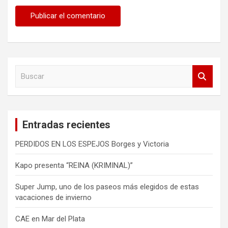
B
u
s
c
a
Entradas recientes
r
PERDIDOS EN LOS ESPEJOS Borges y Victoria
Kapo presenta “REINA (KRIMINAL)”
Super Jump, uno de los paseos más elegidos de estas
vacaciones de invierno
CAE en Mar del Plata