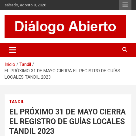
Saltar
sábado, agosto 8, 2026
al
contenido
Es un sitio de interés general que invita a la reflexión y al análisis.
Diálogo Abierto
Se tratan diversos temas de actualidad buscando hacer un
aporte a la sociedad, brindando información relevante de lo que
acontece diariamente.
Inicio
Tandil
EL PRÓXIMO 31 DE MAYO CIERRA EL REGISTRO DE GUÍAS
LOCALES TANDIL 2023
TANDIL
EL PRÓXIMO 31 DE MAYO CIERRA
EL REGISTRO DE GUÍAS LOCALES
TANDIL 2023