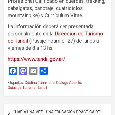
Profesional Calificado en cuerdas, trekking,
cabalgatas, canotaje, cuatriciclos,
mountainbike) y Currículum Vitae.
La información deberá ser presentada
personalmente en la
Dirección de Turismo
de Tandil
(Pasaje Fournier 27) de lunes a
viernes de 8 a 13 hs.
https://www.tandil.gov.ar/
F
M
E
C
a
a
m
o
Etiquetas:
Cristina Tammone
,
Dialogo Abierto
,
ce
st
ail
m
Guías de Turismo
,
Tandil
b
o
p
o
d
ar
Navegación
o
o
tir
“HABÍA UNA VEZ… UNA EDUCACIÓN PRÁCTICA DEL