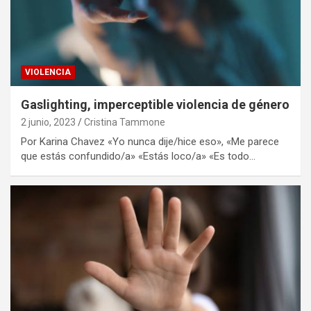
VIOLENCIA
Gaslighting, imperceptible violencia de género
2 junio, 2023
Cristina Tammone
Por Karina Chavez «Yo nunca dije/hice eso», «Me parece
que estás confundido/a» «Estás loco/a» «Es todo…