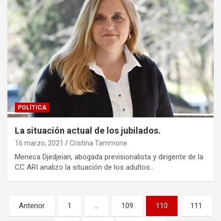
POLÍTICA
La situación actual de los jubilados.
16 marzo, 2021
Cristina Tammone
Meneca Djedjeian, abogada previsionalista y dirigente de la
CC ARI analizo la situación de los adultos…
Paginación
Anterior
1
…
109
110
111
de