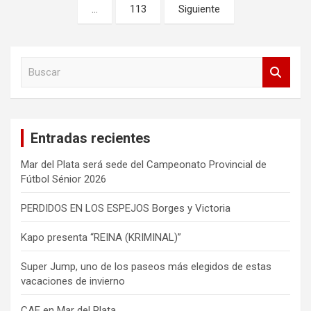
…
113
Siguiente
entradas
B
u
s
c
a
Entradas recientes
r
Mar del Plata será sede del Campeonato Provincial de
Fútbol Sénior 2026
PERDIDOS EN LOS ESPEJOS Borges y Victoria
Kapo presenta “REINA (KRIMINAL)”
Super Jump, uno de los paseos más elegidos de estas
vacaciones de invierno
CAE en Mar del Plata